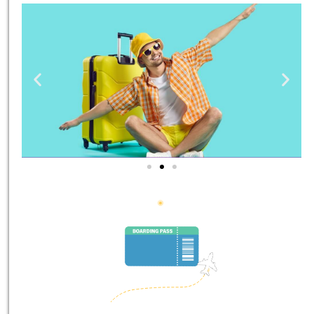
טיסות
מציאת
טיסה זולה?
לחצו
פה!