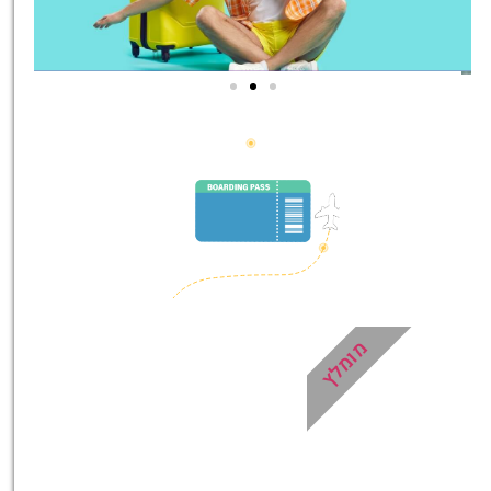
טיסות
מציאת
טיסה זולה?
לחצו
פה!
מומלץ