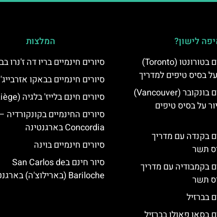
פה לישון?
המלצות
סיורים חינמיים בטורונטו (Toronto)
סיורים חינמיים בריו דה ז'נרו בב
על בסיס טיפים למדריך
סיורים חינמיים בבאקו אזרבייג'ן
סיורים חינמיים בונקובר (Vancouver)
סיורים חינם בלייז' בלגיה (Liège)
ר על בסיס טיפים
סיורים החינמיים בקונקורדיה –
Concordia בארגנטינה
ים בקנדה עם מדריך
סיורים חינמיים בוינה
יס תשר
סיור חינם בSan Carlos de
ים בקמבודיה עם מדריך
Bariloche (בארילוצ'ה) בארגנטינה
יס תשר
ם בברזיל
ם בסאו פאולו בברזיל