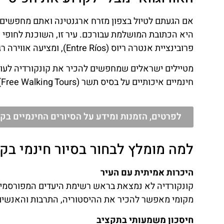
פרובינציית אנטרה ריוס (Entre Ríos), ומציעה אווירה רגועה, טבע קסום, היסטוריה מרתקת ואנשים חמים.
מטיילים ישראלים שמחפשים להכיר את קונקורדיה לעומק
חינמיים איכותיים על בסיס תשר (Free Walking Tours) המועברים על ידי מדריכים מקומיים מקצועיים ואוהבי המקום.
לפרטים, הזמנות ומידע על הסיורים החינמיים בקונקורדיה - Concordia 
למה מומלץ לבחור בסיור חינמי בקו
היכרות אמיתית עם העיר
קונקורדיה לא נמצאת בראש רשימת היעדים המפורסמים ש
מקומי מאפשר להכיר את ההיסטוריה, התרבות והאנשים 
חיסכון משמעותי בתקציב