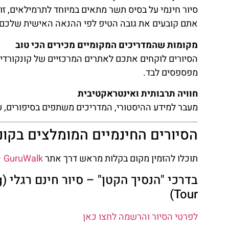
סיור חינמי על בסיס תשר מתאים במיוחד לתרמילאים, ז
אתם קובעים את גובה הטיפ לפי ההנאה האישית שלכם.
טיסות
רים
מקומות שהמדריכים המקומיים מכירים הכי טוב
מציאת
הסיורים לוקחים אתכם לאתרים המרכזיים של קונקורדיה,
טיסה זולה?
לם
מפספסים לבד.
לחצו
נמיים
פה!
חוויה תרבותית ואינטראקטיבית
מעבר למידע ההיסטורי, המדריכים משתפים בסיפורים, עו
כאן
הסיורים החינמיים המומלצים בקונ
תוכלו להזמין מקום בקלות מראש דרך אתר
GuruWalk – סיורים חינמיים בקונקורדיה
ב
Tour)
לפרטי הסיור והרשמה לחצו כאן