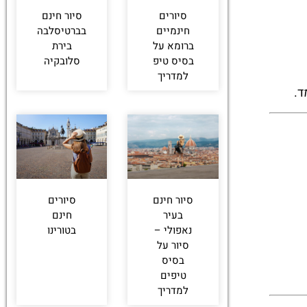
סיורים
סיור חינם
חינמיים
בברטיסלבה
ברומא על
בירת
בסיס טיפ
סלובקיה
למדריך
ד.
סיור חינם
סיורים
בעיר
חינם
נאפולי –
בטורינו
סיור על
בסיס
טיפים
למדריך