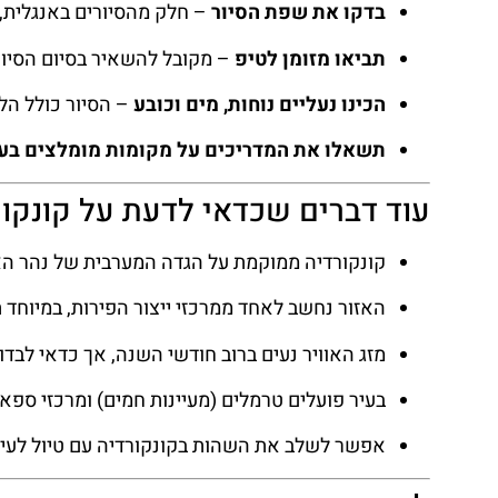
בדקו את שפת הסיור
– חלק מהסיורים באנגלית,
תביאו מזומן לטיפ
– מקובל להשאיר בסיום הסיור תשר של 5-15 דולר, תל
הכינו נעליים נוחות, מים וכובע
– הסיור כולל הל
תשאלו את המדריכים על מקומות מומלצים בעי
עוד דברים שכדאי לדעת על קונקור
קונקורדיה ממוקמת על הגדה המערבית של נהר האורוגוואי, מול ה
האזור נחשב לאחד ממרכזי ייצור הפירות, במיוחד ת
מזג האוויר נעים ברוב חודשי השנה, אך כדאי לבדוק
בעיר פועלים טרמלים (מעיינות חמים) ומרכזי ספא,
אפשר לשלב את השהות בקונקורדיה עם טיול לעיר 