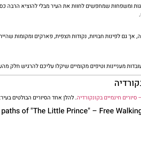
וגות ומשפחות שמחפשים לחוות את העיר מבלי להוציא הרבה כס
השכרת
כל
רכב
הסיור
 אך גם לפינות חבויות, נקודות תצפית, פארקים ומקומות שהיית
בעול
השוואת מחירים
סיורים חינ
לחצו
פה!
בדות מעניינות וטיפים מקומיים שיקלו עליכם להרגיש חלק מהעי
לחצו כא
קורדיה
. להלן אחד הסיורים הבולטים בעיר:
דרכי "הנסיך הקטן" – סיור חינם רגלי (hs of "The Little Prince" – Free Walking