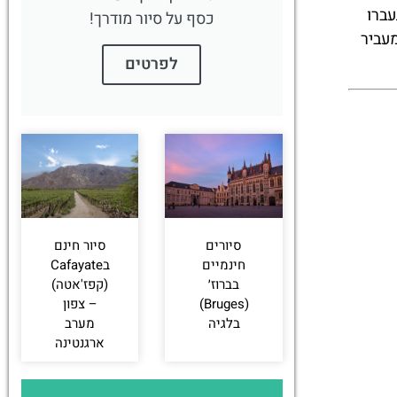
עברו
כסף על סיור מודרך!
עביר
לפרטים
סיורים
סיור חינם
חינמיים
בCafayate
בברוז׳
(קפז'אטה)
(Bruges)
– צפון
בלגיה
מערב
ארגנטינה