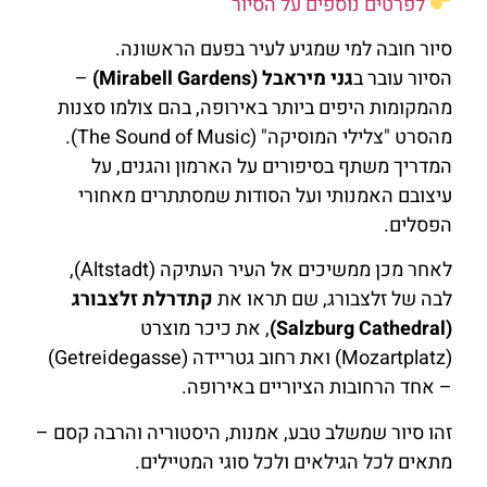
לפרטים נוספים על הסיור
סיור חובה למי שמגיע לעיר בפעם הראשונה.
הסיור עובר ב
גני מיראבל (Mirabell Gardens)
–
מהמקומות היפים ביותר באירופה, בהם צולמו סצנות
מהסרט "צלילי המוסיקה" (The Sound of Music).
המדריך משתף בסיפורים על הארמון והגנים, על
עיצובם האמנותי ועל הסודות שמסתתרים מאחורי
הפסלים.
לאחר מכן ממשיכים אל העיר העתיקה (Altstadt),
לבה של זלצבורג, שם תראו את
קתדרלת זלצבורג
(Salzburg Cathedral)
, את כיכר מוצרט
(Mozartplatz) ואת רחוב גטריידה (Getreidegasse)
– אחד הרחובות הציוריים באירופה.
זהו סיור שמשלב טבע, אמנות, היסטוריה והרבה קסם –
מתאים לכל הגילאים ולכל סוגי המטיילים.