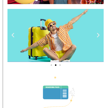
טיסות
מציאת
טיסה זולה?
לחצו
פה!