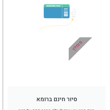
טיסה זולה?
לחצו
פה!
מומלץ
סיור חינם ברומא