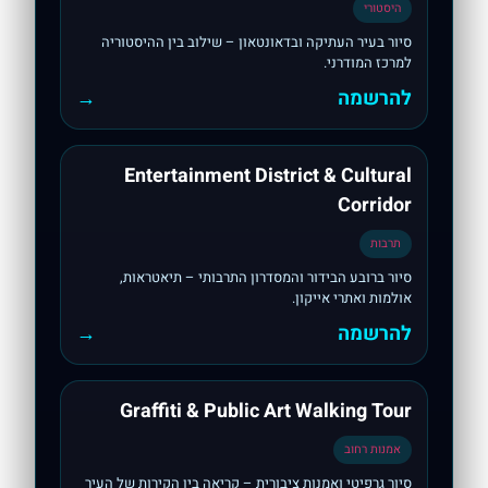
היסטורי
סיור בעיר העתיקה ובדאונטאון – שילוב בין ההיסטוריה
למרכז המודרני.
להרשמה
→
Entertainment District & Cultural
Corridor
תרבות
סיור ברובע הבידור והמסדרון התרבותי – תיאטראות,
אולמות ואתרי אייקון.
להרשמה
→
Graffiti & Public Art Walking Tour
אמנות רחוב
סיור גרפיטי ואמנות ציבורית – קריאה בין הקירות של העיר