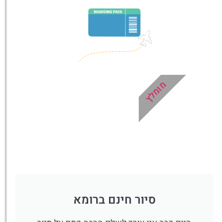
טיסה זולה?
לחצו
פה!
מומלץ
סיור חינם ברומא