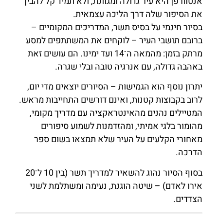
אנטוורפן היא עיר גדולה ומגוונת, ולא תמיד קל להבין
את הסיפור שלה דרך הליכה עצמאית.
בסיור חינמי על בסיס תשר, המדריכים המקומיים –
ברובם תושבי העיר – לוקחים את המשתתפים למסע
מרתק בזמן: מהמאה ה־14 ועד ימינו. הם עושים זאת
באהבה גדולה, עם אנרגיה טובה ובלי שגרה.
יתרון נוסף הוא הגמישות – הסיורים יוצאים מדי יום,
לרוב בקבוצות קטנות, ואינם דורשים התחייבות מראש.
המטיילים נהנים מהאינטראקציה עם מדריך מקומי,
מהומור בלגי אמיתי, ומהזדמנות לשמוע סיפורים
מאחורי הקלעים על העיר שלא תמצאו בשום ספר
הדרכה.
בסוף הסיור נהוג להשאיר למדריך תשר (בין 10 ל־20
אירו לאדם) – שיטה הוגנת, נעימה ומשתלמת לשני
הצדדים.