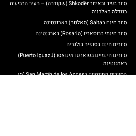
סיור בעיר ובאיזור Shkodër (שקודרה) – העיר הרביעית
בגודלה באלבניה
סיור חינם בSalta (סאלטה) בארגנטינה
סיור חינמי ברוסאריו (Rosario) בארגנטינה
סיורים חינם בסופיה בולגריה
סיורים חינמיים בפוארטו איגואסו (Puerto Iguazú)
בארגנטינה
הסיורים החינמיים בSan Martín de los Andes (סן
מרטין דה לוס אנדס) בארגנטינה
האתר הינו אתר המלצות מטיילים © כל הזכויות שמורות לסוכנות
TRAVELERS.CO.IL