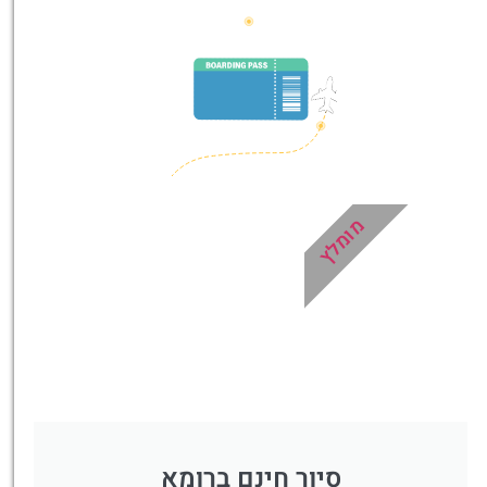
מציאת
טיסה זולה?
לחצו
פה!
מומלץ
סיור חינם ברומא