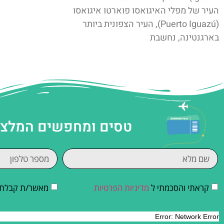
העיר של מפלי האיגואסו פוארטו איגואסו
(Puerto Iguazú), העיר הצפונית ביותר
בארגנטינה, נחשבת
טסים ומחפשים המלצות
קראתי והסכמתי ל
מדיניות הפרטיות
מאשר/ת קבלת די