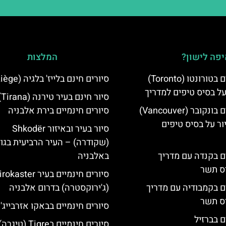
פה לישון?
המלצות
סיורים חינמיים בטורונטו (Toronto)
סיורים חינם בלייז' בלגיה (Liège)
על בסיס טיפים למדריך
סיו
סיורים חינמיים בונקובר (Vancouver)
סיורים חינמיים בירת אלבניה
ר על בסיס טיפים
סיור בעיר ובאיזור Shkodër
(שקודרה) – העיר הרביעית בגו
ים בקנדה עם מדריך
באלבניה
יס תשר
סיורים חינמיים בעיר aster
ים בקמבודיה עם מדריך
(ג'ירוקסטרה) בדרום אלבניה
יס תשר
סיורים חינמיים בבאקו אזרבייג'ן
ם בברזיל
סיורים חינמיים בTigre (טיגרה