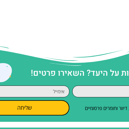
 על היעד? השאירו פרטים!
שליחה
וור וחומרים פרסומיים