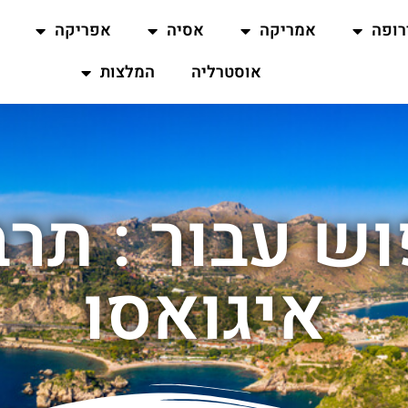
רופה
אמריקה
אסיה
אפריקה
אוסטרליה
המלצות
ש עבור : תר
איגואסו