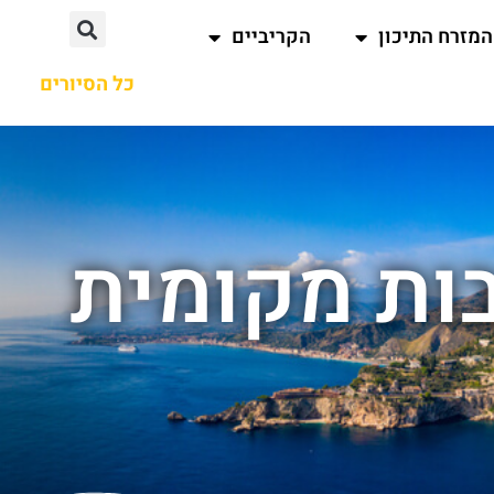
המזרח התיכון
הקריביים
כל הסיורים
בות מקומית