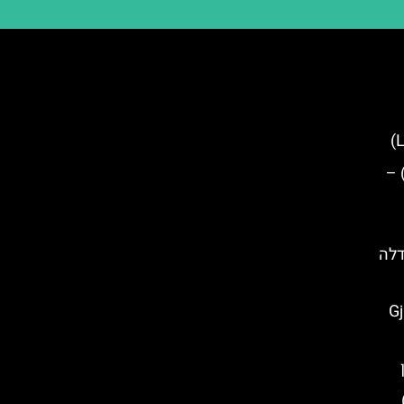
ר חינם בעיר טירנה (Tirana) –
דלה
Gjirok
)