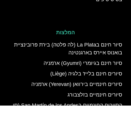
המלצות
סיור חינם בLa Plata (לה פלטה) בירת פרובינציית
בואנוס איירס בארגנטינה
סיור חינם בגיומרי (Gyumri) ארמניה
סיורים חינם בלייז' בלגיה (Liège)
סיורים חינמיים בירוואן (Yerevan) ארמניה
סיורים חינמיים בזלצבורג
הסיורים החינמיים בSan Martín de los Andes (סן
מרטין דה לוס אנדס) בארגנטינה