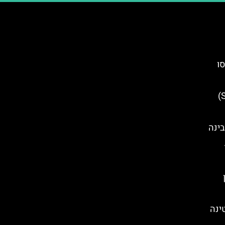
סו
סיורים חינמיים בסידני (Sydney)
בינה