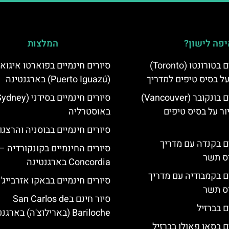
פה לישון?
המלצות
סיורים חינמיים בטורונטו (Toronto)
סיורים חינמיים בפוארטו איגוא
על בסיס טיפים למדריך
(Puerto Iguazú) בארגנטינה
סיורים חינמיים בונקובר (Vancouver)
ר על בסיס טיפים
באוסטרליה
סיורים חינמיים בבוסניה והרצגו
ים בקנדה עם מדריך
סיורים החינמיים בקונקורדיה –
יס תשר
Concordia בארגנטינה
ים בקמבודיה עם מדריך
סיורים חינמיים בבאקו אזרבייג'ן
יס תשר
סיור חינם בSan Carlos de
ם בברזיל
Bariloche (בארילוצ'ה) בארגנטינה
ם בסאו פאולו בברזיל