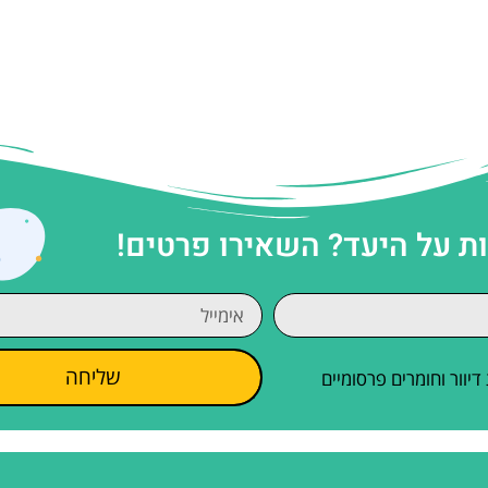
 על היעד? השאירו פרטים!
שליחה
וור וחומרים פרסומיים