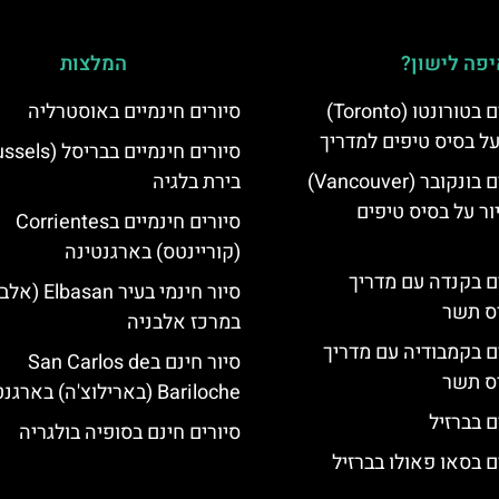
פה לישון?
המלצות
סיורים חינמיים בטורונטו (Toronto)
סיורים חינמיים באוסטרליה
על בסיס טיפים למדריך
סיורים חינמיים בונקובר (Vancouver)
בירת בלגיה
ר על בסיס טיפים
סיורים חינמיים בCorrientes
(קוריינטס) בארגנטינה
ים בקנדה עם מדריך
סיור חינמי בעיר asan
יס תשר
במרכז אלבניה
ים בקמבודיה עם מדריך
סיור חינם בSan Carlos de
יס תשר
Bariloche (בארילוצ'ה) בארגנטינה
ם בברזיל
סיורים חינם בסופיה בולגריה
ם בסאו פאולו בברזיל