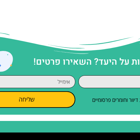
 על היעד? השאירו פרטים!
שליחה
וור וחומרים פרסומיים