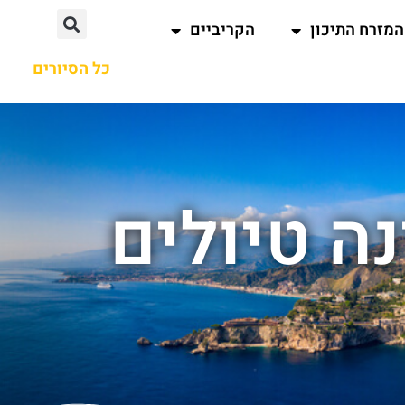
המזרח התיכון
הקריביים
כל הסיורים
נה טיולים