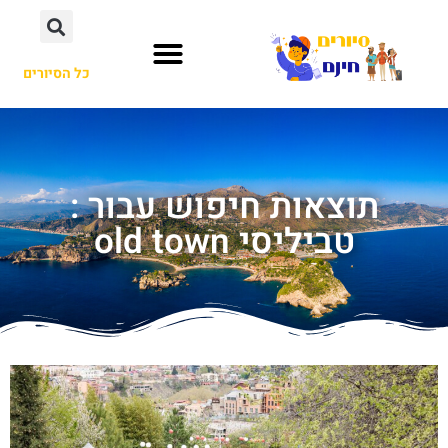
כל הסיורים
תוצאות חיפוש עבור :
טביליסי old town