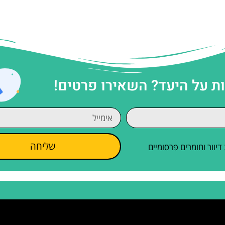
 על היעד? השאירו פרטים!
שליחה
וור וחומרים פרסומיים