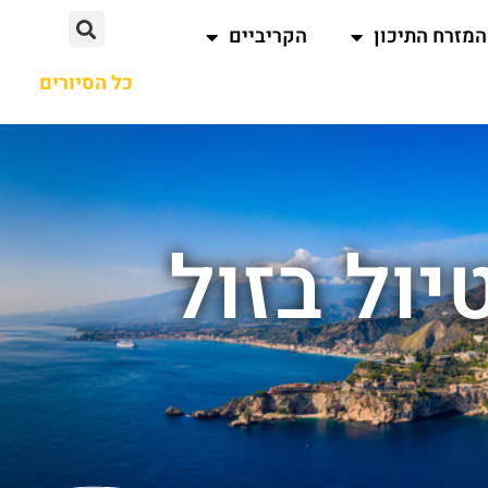
המזרח התיכון
הקריביים
כל הסיורים
יול בזול