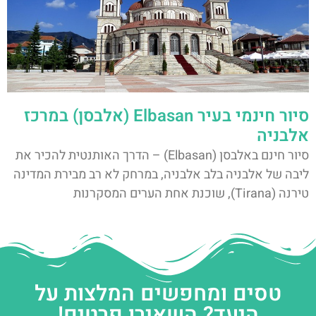
סיור חינמי בעיר Elbasan (אלבסן) במרכז
אלבניה
סיור חינם באלבסן (Elbasan) – הדרך האותנטית להכיר את
ליבה של אלבניה בלב אלבניה, במרחק לא רב מבירת המדינה
טירנה (Tirana), שוכנת אחת הערים המסקרנות
טסים ומחפשים המלצות על
היעד? השאירו פרטים!