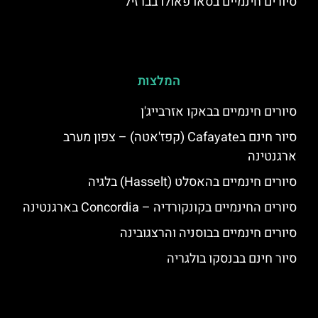
סיורים חינמיים בסאו פאולו בברזיל
המלצות
סיורים חינמיים בבאקו אזרבייג'ן
סיור חינם בCafayate (קפז'אטה) – צפון מערב
ארגנטינה
סיורים חינמיים בהאסלט (Hasselt) בלגיה
סיורים החינמיים בקונקורדיה – Concordia בארגנטינה
סיורים חינמיים בבוסניה והרצגובינה
סיור חינם בבנסקו בולגריה