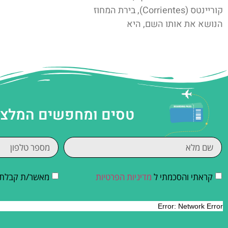
קוריינטס (Corrientes), בירת המחוז
הנושא את אותו השם, היא
טסים ומחפשים המלצות
קראתי והסכמתי ל
מדיניות הפרטיות
מאשר/ת קבלת די