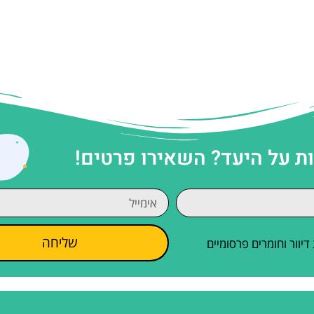
 על היעד? השאירו פרטים!
שליחה
וור וחומרים פרסומיים