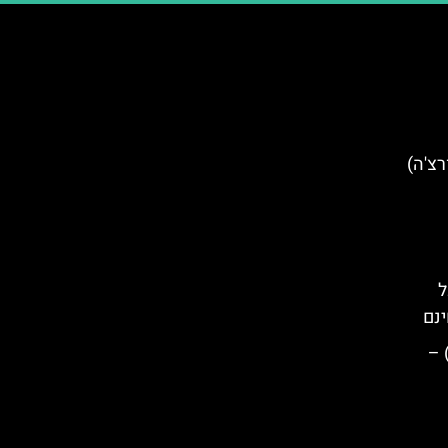
ם בעיר Korçë (קורצ'ה)
ל
ינם
ר חינם בעיר טירנה (Tirana) –