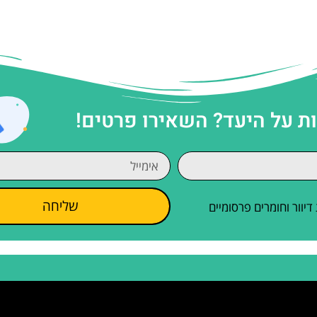
 על היעד? השאירו פרטים!
שליחה
וור וחומרים פרסומיים