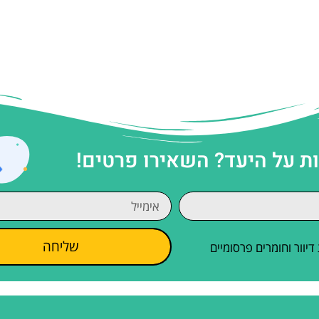
 על היעד? השאירו פרטים!
שליחה
וור וחומרים פרסומיים