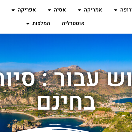
רופה
אמריקה
אסיה
אפריקה
אוסטרליה
המלצות
ש עבור : סיור
בחינם