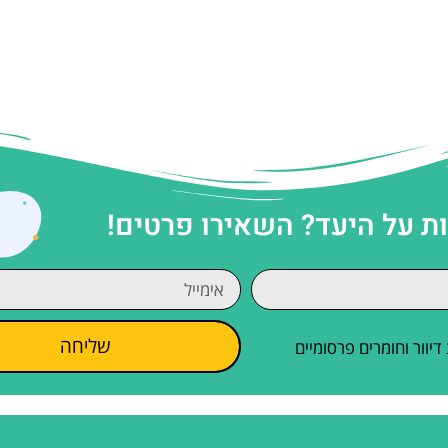
 על היעד? השאירו פרטים!
שליחה
וור וחומרים פרסומיים