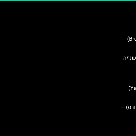
סיורים חינמיים בבריסל (Brussels)
שנייה
סיורים חינמיים בירוואן (Yerevan)
מיים בעיר Durres (דורס) –