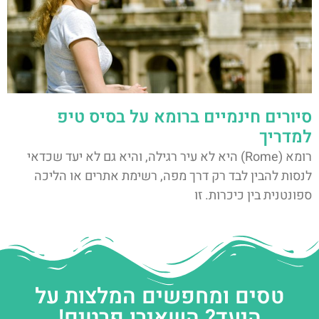
סיורים חינמיים ברומא על בסיס טיפ
למדריך
רומא (Rome) היא לא עיר רגילה, והיא גם לא יעד שכדאי
לנסות להבין לבד רק דרך מפה, רשימת אתרים או הליכה
ספונטנית בין כיכרות. זו
טסים ומחפשים המלצות על
היעד? השאירו פרטים!