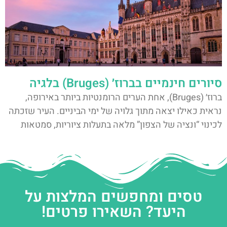
סיורים חינמיים בברוז׳ (Bruges) בלגיה
ברוז׳ (Bruges), אחת הערים הרומנטיות ביותר באירופה,
נראית כאילו יצאה מתוך גלויה של ימי הביניים. העיר שזכתה
לכינוי “ונציה של הצפון” מלאה בתעלות ציוריות, סמטאות
טסים ומחפשים המלצות על
היעד? השאירו פרטים!