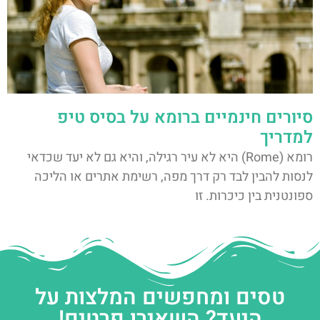
סיורים חינמיים ברומא על בסיס טיפ
למדריך
רומא (Rome) היא לא עיר רגילה, והיא גם לא יעד שכדאי
לנסות להבין לבד רק דרך מפה, רשימת אתרים או הליכה
ספונטנית בין כיכרות. זו
טסים ומחפשים המלצות על
היעד? השאירו פרטים!