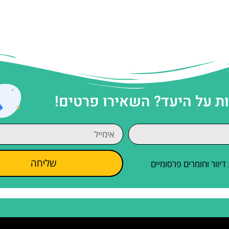
 על היעד? השאירו פרטים!
שליחה
וור וחומרים פרסומיים