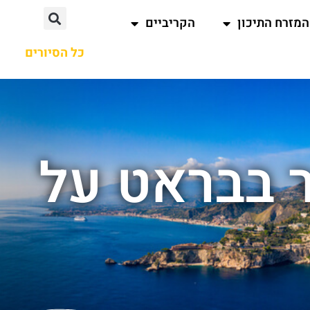
המזרח התיכון
הקריביים
כל הסיורים
ר בבראט על