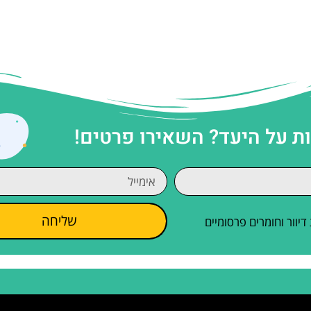
 על היעד? השאירו פרטים!
שליחה
וור וחומרים פרסומיים