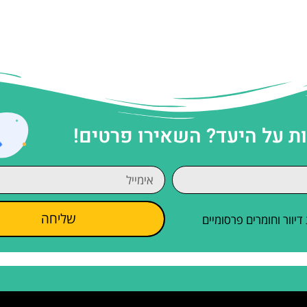
 על היעד? השאירו פרטים!
שליחה
וור וחומרים פרסומיים