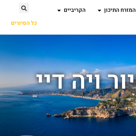
המזרח התיכון
הקריביים
כל הסיורים
ר ויה דיי