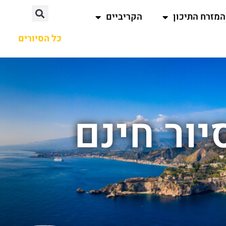
המזרח התיכון
הקריביים
כל הסיורים
יור חינם