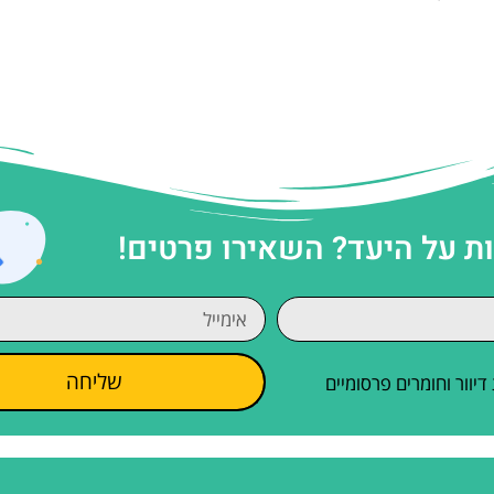
 על היעד? השאירו פרטים!
שליחה
וור וחומרים פרסומיים