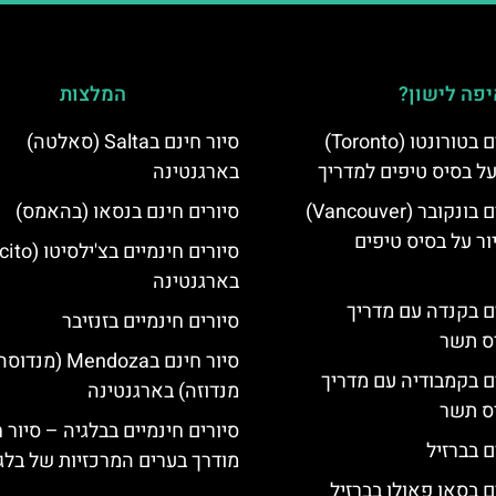
פה לישון?
המלצות
סיורים חינמיים בטורונטו (Toronto)
סיור חינם בSalta (סאלטה)
על בסיס טיפים למדריך
בארגנטינה
סיורים חינמיים בונקובר (Vancouver)
סיורים חינם בנסאו (בהאמס)
ר על בסיס טיפים
בארגנטינה
ים בקנדה עם מדריך
סיורים חינמיים בזנזיבר
יס תשר
סיור חינם בMendoza (מנד
ים בקמבודיה עם מדריך
מנדוזה) בארגנטינה
יס תשר
סיורים חינמיים בבלגיה – סיור 
ם בברזיל
מודרך בערים המרכזיות של בלג
ם בסאו פאולו בברזיל