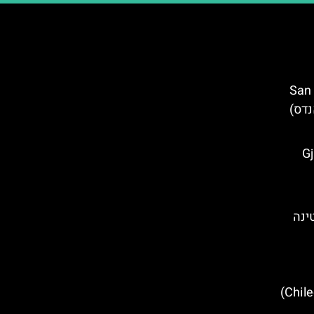
San Martí
 אנדס)
Gjirok
סיורים חינמיים בצ'ילסיטו (Chilecito)