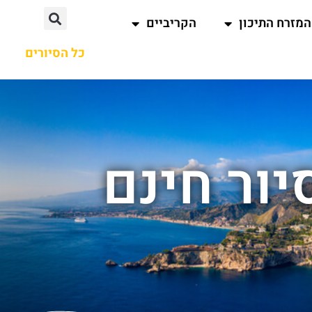
המזרח התיכון
הקריביים
כל הסיורים
יור חינם