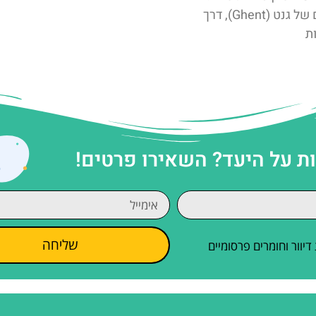
– מגגות הגותיים של גנט (Ghent), דרך
ת
 על היעד? השאירו פרטים!
שליחה
וור וחומרים פרסומיים