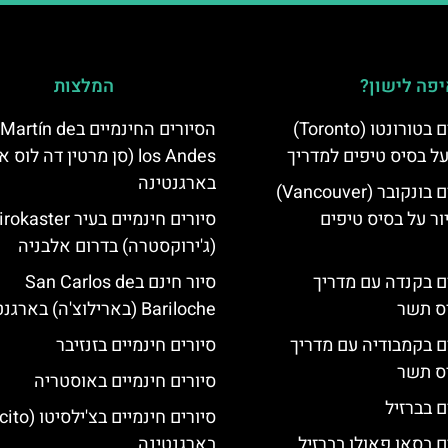
פה לישון?
המלצות
סיורים חינמיים בטורונטו (Toronto)
הסיורים החינמיים בn de
על בסיס טיפים למדריך
los Andes (סן מרטין דה לוס
בארגנטינה
סיורים חינמיים בונקובר (Vancouver)
ר על בסיס טיפים
סיורים חינמיים בעיר aster
(ג'ירוקסטרה) בדרום אלבניה
ים בקנדה עם מדריך
סיור חינם בSan Carlos de
יס תשר
Bariloche (בארילוצ'ה) בארגנטינה
ים בקמבודיה עם מדריך
סיורים חינמיים בזנזיבר
יס תשר
סיורים חינמיים באוסטריה
ם בברזיל
ם בסאו פאולו בברזיל
בארגנטינה