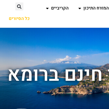
המזרח התיכון
הקריביים
כל הסיורים
 חינם ברומא