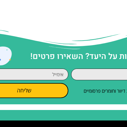
 על היעד? השאירו פרטים!
שליחה
וור וחומרים פרסומיים