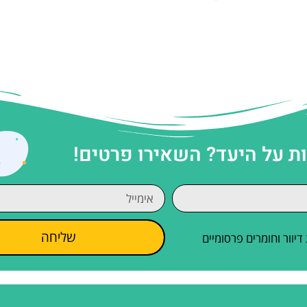
 על היעד? השאירו פרטים!
שליחה
וור וחומרים פרסומיים