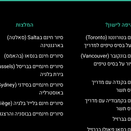
פה לישון?
המלצות
סיורים חינמיים בטורונטו (Toronto)
סיור חינם בSalta (סאלטה)
על בסיס טיפים למדריך
בארגנטינה
סיורים חינמיים בונקובר (Vancouver)
סיורים חינם בנסאו (בהאמס)
ר על בסיס טיפים
בירת בלגיה
ים בקנדה עם מדריך
יס תשר
באוסטרליה
ים בקמבודיה עם מדריך
סיורים חינם בלייז' בלגיה (Liège)
יס תשר
סיורים חינמיים בבוסניה והרצגו
ם בברזיל
ם בסאו פאולו בברזיל