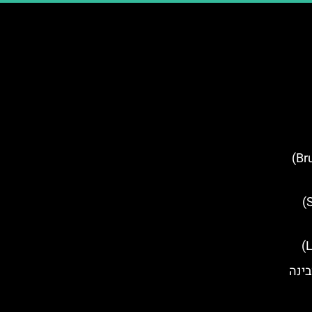
סיורים חינמיים בבריסל (Brussels)
סיורים חינמיים בסידני (Sydney)
בינה