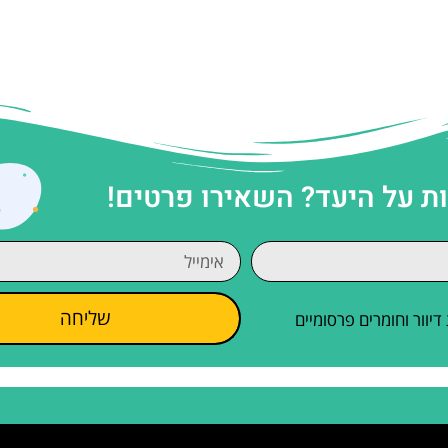
 על היעד? השאירו פרטים!
שליחה
וור וחומרים פרסומיים