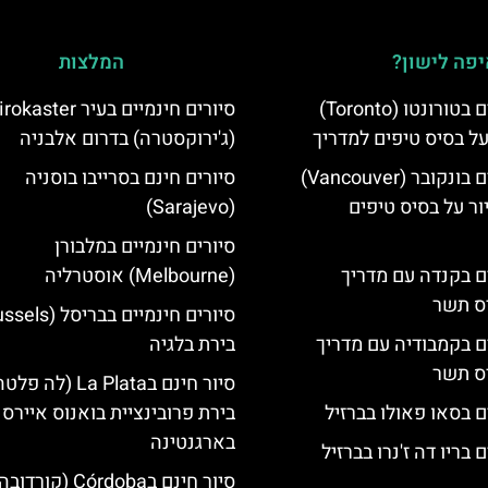
פה לישון?
המלצות
סיורים חינמיים בטורונטו (Toronto)
סיורים חינמיים בעיר aster
על בסיס טיפים למדריך
(ג'ירוקסטרה) בדרום אלבניה
סיורים חינמיים בונקובר (Vancouver)
סיורים חינם בסרייבו בוסניה
ר על בסיס טיפים
(Sarajevo)
סיורים חינמיים במלבורן
ים בקנדה עם מדריך
(Melbourne) אוסטרליה
יס תשר
ים בקמבודיה עם מדריך
בירת בלגיה
יס תשר
סיור חינם בLa Plata (לה פ
ם בסאו פאולו בברזיל
בירת פרובינציית בואנוס איירס
בארגנטינה
 בריו דה ז'נרו בברזיל
סיור חינם בCórdoba (קורדוב