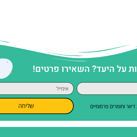
 על היעד? השאירו פרטים!
שליחה
וור וחומרים פרסומיים