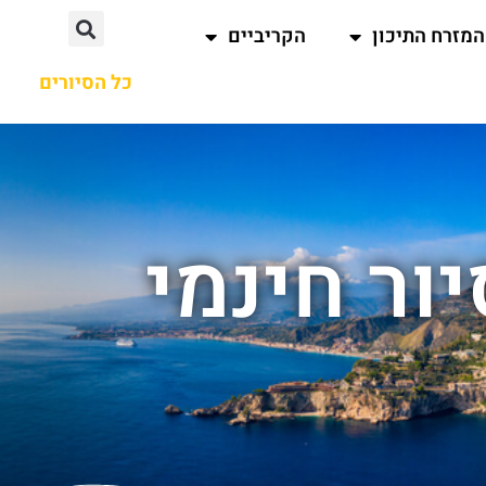
המזרח התיכון
הקריביים
כל הסיורים
ור חינמי