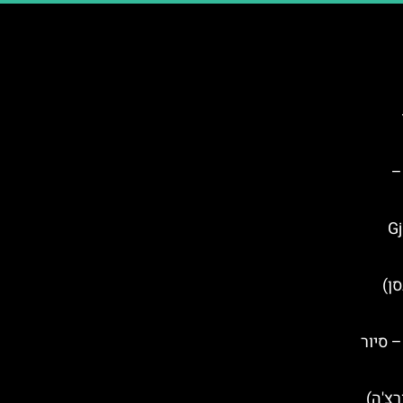
דרום –
Gjirok
Elb (אלבסן)
– סיור
ם בעיר Korçë (קורצ'ה)