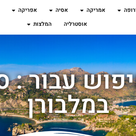
רופה
אמריקה
אסיה
אפריקה
אוסטרליה
המלצות
פוש עבור : סי
במלבורן