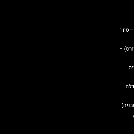
– סיור
מיים בעיר Durres (דורס) –
יה
דלה
בניה)
)