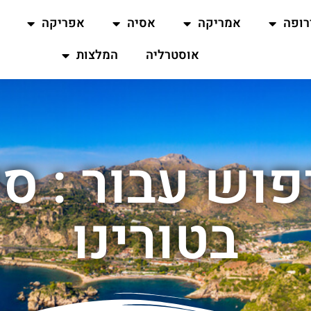
רופה
אמריקה
אסיה
אפריקה
אוסטרליה
המלצות
וש עבור : סי
בטורינו