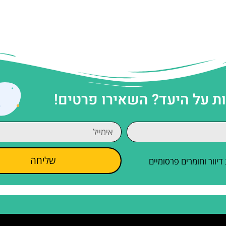
 על היעד? השאירו פרטים!
שליחה
וור וחומרים פרסומיים