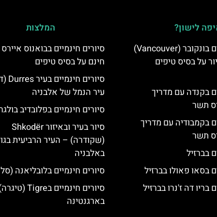
פה לישון?
המלצות
סיורים חינמיים בונקובר (Vancouver)
סיורים חינמיים בבואנוס איירס 
ר על בסיס טיפים
חינם על בסיס טיפים
סיורים חינ
ים בקנדה עם מדריך
עיר הנמל של אלבניה
יס תשר
סיורים חינמיים בפלובדיב בולגר
ים בקמבודיה עם מדריך
סיור בעיר ובאיזור Shkodër
יס תשר
(שקודרה) – העיר הרביעית בגו
ם בברזיל
באלבניה
ם בסאו פאולו בברזיל
סיורים חינמיים בלובליאנה (סלו
 בריו דה ז'נרו בברזיל
סיורים חינמיים בTigre (טיגרה
בארגנטינה