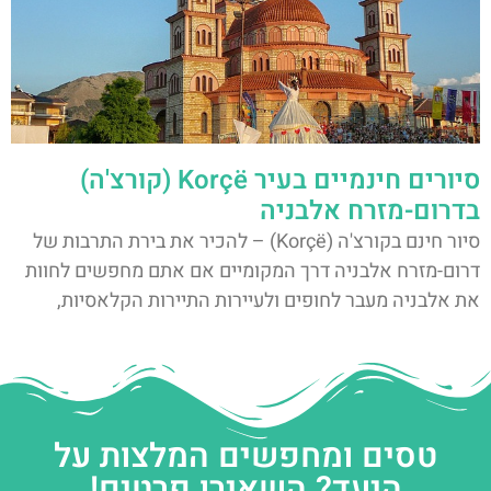
סיורים חינמיים בעיר Korçë (קורצ'ה)
בדרום-מזרח אלבניה
סיור חינם בקורצ'ה (Korçë) – להכיר את בירת התרבות של
דרום-מזרח אלבניה דרך המקומיים אם אתם מחפשים לחוות
את אלבניה מעבר לחופים ולעיירות התיירות הקלאסיות,
טסים ומחפשים המלצות על
היעד? השאירו פרטים!