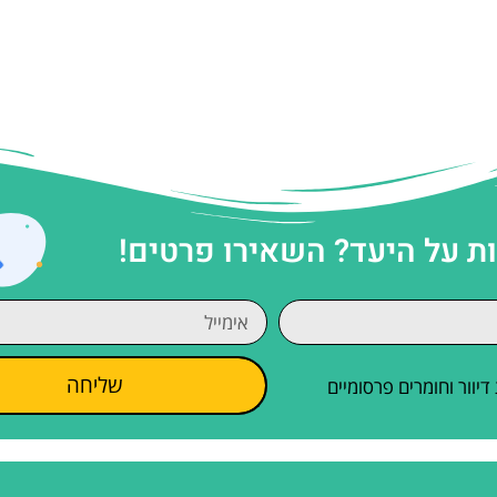
 על היעד? השאירו פרטים!
שליחה
וור וחומרים פרסומיים