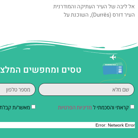
אל ליבה של העיר העתיקה והמודרנית
העיר דורס (Durrës), השוכנת על
טסים ומחפשים המלצות
קראתי והסכמתי ל
מדיניות הפרטיות
מאשר/ת קבלת די