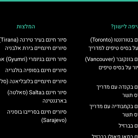
פה לישון?
המלצות
סיורים חינמיים בטורונטו (Toronto)
סיו
על בסיס טיפים למדריך
סיורים חינמיים בירת אלבניה
סיורים חינמיים בונקובר (Vancouver)
סיור חינם בגיומרי (Gyumri) ארמניה
ר על בסיס טיפים
סיורים חינם בסופיה בולגריה
סיורים חינמיים בלובליאנה (סלו
ים בקנדה עם מדריך
סיור חינם בSalta (סאלטה)
יס תשר
בארגנטינה
ים בקמבודיה עם מדריך
סיורים חינם בסרייבו בוסניה
יס תשר
(Sarajevo)
ם בברזיל
ם בסאו פאולו בברזיל