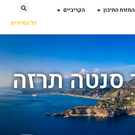
המזרח התיכון
הקריביים
כל הסיורים
 סנטה תרזה