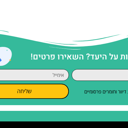
 על היעד? השאירו פרטים!
שליחה
וור וחומרים פרסומיים