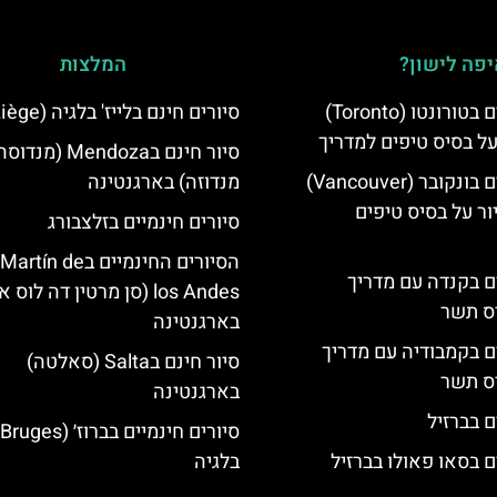
פה לישון?
המלצות
סיורים חינמיים בטורונטו (Toronto)
סיורים חינם בלייז' בלגיה (Liège)
על בסיס טיפים למדריך
סיור חינם בMendoza (מנד
סיורים חינמיים בונקובר (Vancouver)
מנדוזה) בארגנטינה
ר על בסיס טיפים
סיורים חינמיים בזלצבורג
הסיורים החינמיים בn de
ים בקנדה עם מדריך
los Andes (סן מרטין דה לוס
יס תשר
בארגנטינה
ים בקמבודיה עם מדריך
סיור חינם בSalta (סאלטה)
יס תשר
בארגנטינה
ם בברזיל
ם בסאו פאולו בברזיל
בלגיה