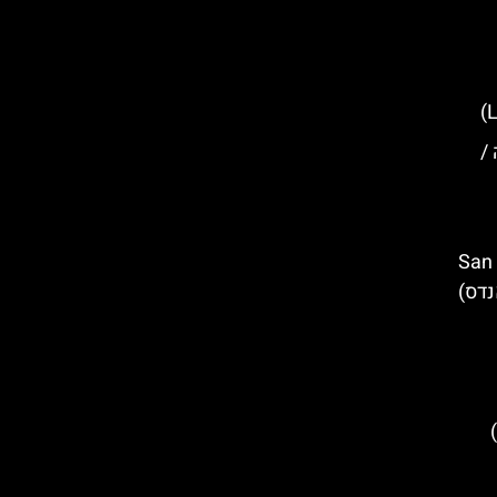
וסה /
San Martí
 אנדס)
סיורים חינמיים בברוז׳ (Bruges)