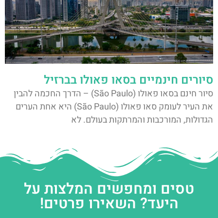
סיורים חינמיים בסאו פאולו בברזיל
סיור חינם בסאו פאולו (São Paulo) – הדרך החכמה להבין
את העיר לעומק סאו פאולו (São Paulo) היא אחת הערים
הגדולות, המורכבות והמרתקות בעולם. לא
טסים ומחפשים המלצות על
היעד? השאירו פרטים!