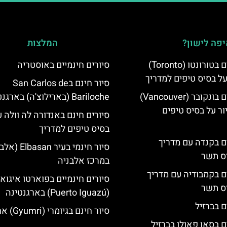
פה לישון?
המלצות
סיורים חינמיים בטורונטו (Toronto)
סיורים חינמיים באוסטריה
על בסיס טיפים למדריך
סיור חינם בSan Carlos de
סיורים חינמיים בונקובר (Vancouver)
Bariloche (בארילוצ'ה) בארגנטינה
ר על בסיס טיפים
סיורים חינם באנדורה לה וולה ע
בסיס טיפים למדריך
ים בקנדה עם מדריך
סיור חינמי בעיר asan
יס תשר
במרכז אלבניה
ים בקמבודיה עם מדריך
סיורים חינמיים בפוארטו איגוא
יס תשר
(Puerto Iguazú) בארגנטינה
ם בברזיל
סיור חינם בגיומרי (Gyumri) ארמניה
ם בסאו פאולו בברזיל