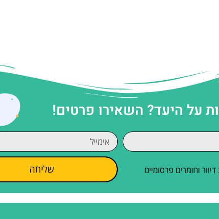
 על היעד? השאירו פרטים!
שליחה
וור וחומרים פרסומיים