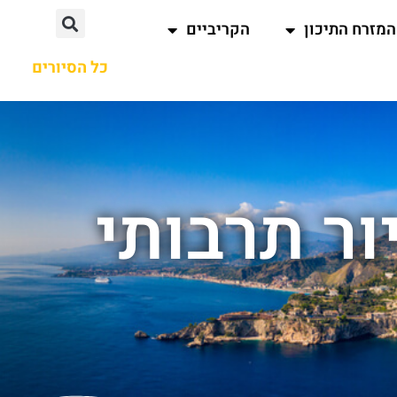
המזרח התיכון
הקריביים
כל הסיורים
ור תרבותי