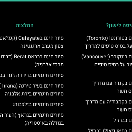
פה לישון?
המלצות
סיורים חינמיים בטורונטו (Toronto)
סיור חינם בCafayate 
על בסיס טיפים למדריך
צפון מערב ארגנטינה
סיורים חינמיים בונקובר (Vancouver)
סיור חינם בבראט Berat (
ר על בסיס טיפים
מרכז אלבניה)
סיורים חינמיים בריו דה ז'נרו בב
ים בקנדה עם מדריך
סיו
יס תשר
סיורים חינמיים בירת אלבניה
ים בקמבודיה עם מדריך
סיורים חינמיים בזלצבורג
יס תשר
סיורים חינמיים בגראץ (העיר ה
ם בברזיל
בגודלה באוסטריה)
ם בסאו פאולו בברזיל