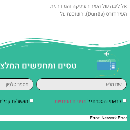
אל ליבה של העיר העתיקה והמודרנית
העיר דורס (Durrës), השוכנת על
טסים ומחפשים המלצות
קראתי והסכמתי ל
מדיניות הפרטיות
מאשר/ת קבלת די