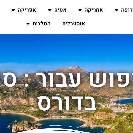
רופה
אמריקה
אסיה
אפריקה
אוסטרליה
המלצות
וש עבור : סי
בדורס