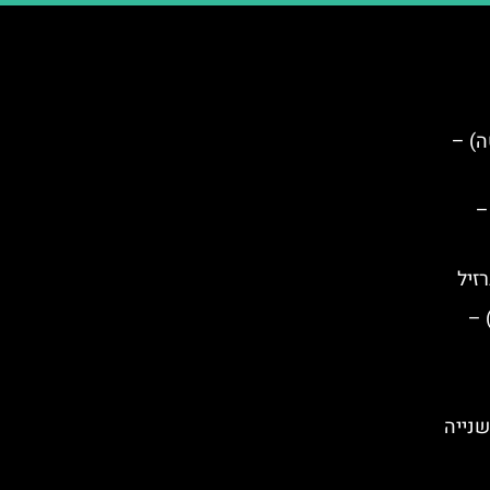
(קפז'אטה) –
דרום –
רזיל
ר חינם בעיר טירנה (Tirana) –
שנייה