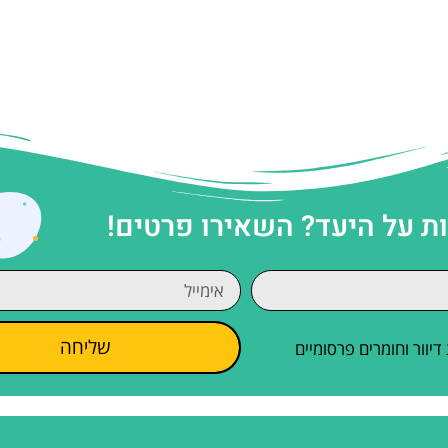
 על היעד? השאירו פרטים!
שליחה
וור וחומרים פרסומיים