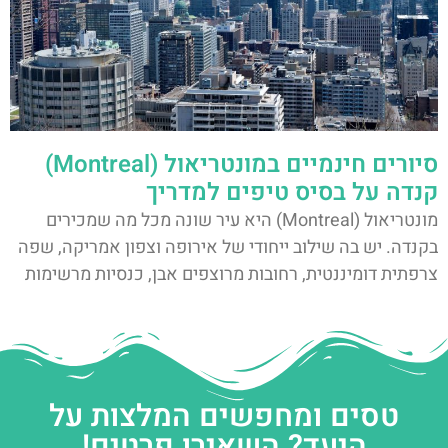
סיורים חינמיים במונטריאול (Montreal)
קנדה על בסיס טיפים למדריך
מונטריאול (Montreal) היא עיר שונה מכל מה שמכירים
בקנדה. יש בה שילוב ייחודי של אירופה וצפון אמריקה, שפה
צרפתית דומיננטית, רחובות מרוצפים אבן, כנסיות מרשימות
טסים ומחפשים המלצות על
היעד? השאירו פרטים!