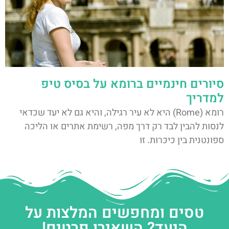
סיורים חינמיים ברומא על בסיס טיפ
למדריך
רומא (Rome) היא לא עיר רגילה, והיא גם לא יעד שכדאי
לנסות להבין לבד רק דרך מפה, רשימת אתרים או הליכה
ספונטנית בין כיכרות. זו
טסים ומחפשים המלצות על
היעד? השאירו פרטים!