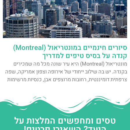
סיורים חינמיים במונטריאול (Montreal)
קנדה על בסיס טיפים למדריך
מונטריאול (Montreal) היא עיר שונה מכל מה שמכירים
בקנדה. יש בה שילוב ייחודי של אירופה וצפון אמריקה, שפה
צרפתית דומיננטית, רחובות מרוצפים אבן, כנסיות מרשימות
טסים ומחפשים המלצות על
היעד? השאירו פרטים!