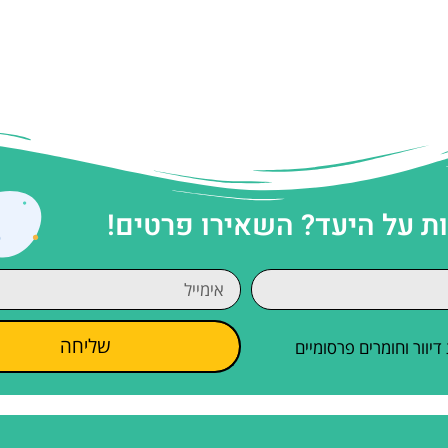
 על היעד? השאירו פרטים!
שליחה
וור וחומרים פרסומיים