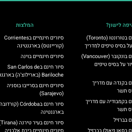
פה לישון?
המלצות
סיורים חינמיים בטורונטו (Toronto)
סיורים חינמיים בCorrientes
על בסיס טיפים למדריך
(קוריינטס) בארגנטינה
סיורים חינמיים בונקובר (Vancouver)
סיורים חינמיים בוינה
ר על בסיס טיפים
סיור חינם בSan Carlos de
Bariloche (בארילוצ'ה) בארגנטינה
ים בקנדה עם מדריך
סיורים חינם בסרייבו בוסניה
יס תשר
(Sarajevo)
ים בקמבודיה עם מדריך
סיור חינם בCórdoba (קורדוב
יס תשר
בארגנטינה
ם בברזיל
סיו
ם בסאו פאולו בברזיל
סיורים חינמיים בירת אלבניה