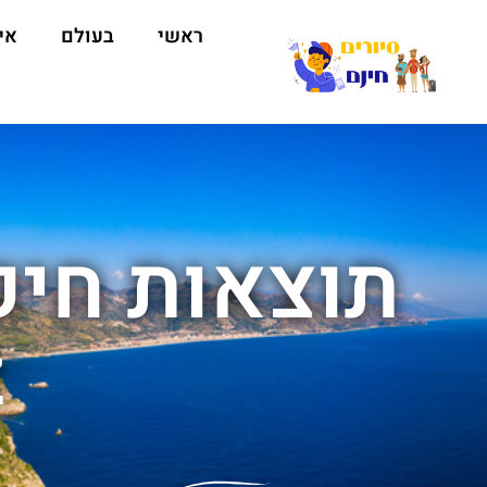
ראשי
בעולם
אי
z