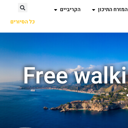
המזרח התיכון
הקריביים
כל הסיורים
חיפוש עבור : Free walking