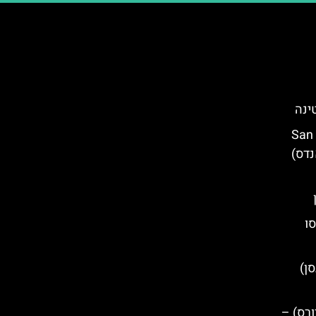
San Martí
 אנדס)
סו
Elb (אלבסן)
מיים בעיר Durres (דורס) –