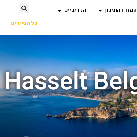
המזרח התיכון
הקריביים
כל הסיורים
וש עבור : Hasselt Belgium