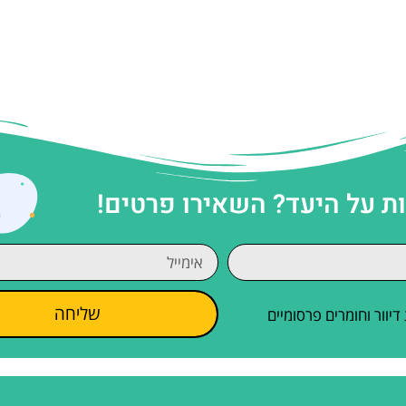
 על היעד? השאירו פרטים!
שליחה
וור וחומרים פרסומיים