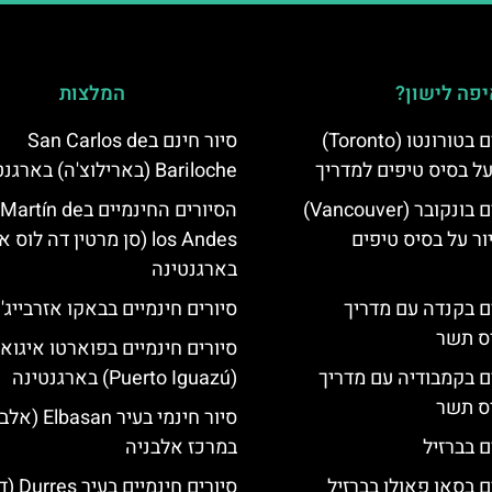
פה לישון?
המלצות
סיורים חינמיים בטורונטו (Toronto)
סיור חינם בSan Carlos de
על בסיס טיפים למדריך
Bariloche (בארילוצ'ה) בארגנטינה
סיורים חינמיים בונקובר (Vancouver)
הסיורים החינמיים בn de
ר על בסיס טיפים
los Andes (סן מרטין דה לוס
בארגנטינה
ים בקנדה עם מדריך
סיורים חינמיים בבאקו אזרבייג'ן
יס תשר
סיורים חינמיים בפוארטו איגוא
ים בקמבודיה עם מדריך
(Puerto Iguazú) בארגנטינה
יס תשר
סיור חינמי בעיר asan
ם בברזיל
במרכז אלבניה
ם בסאו פאולו בברזיל
סיורים חינ