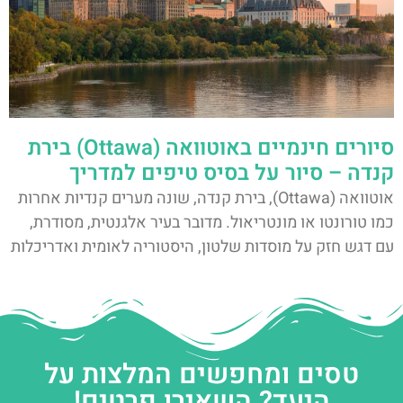
סיורים חינמיים באוטוואה (Ottawa) בירת
קנדה – סיור על בסיס טיפים למדריך
אוטוואה (Ottawa), בירת קנדה, שונה מערים קנדיות אחרות
כמו טורונטו או מונטריאול. מדובר בעיר אלגנטית, מסודרת,
עם דגש חזק על מוסדות שלטון, היסטוריה לאומית ואדריכלות
טסים ומחפשים המלצות על
היעד? השאירו פרטים!