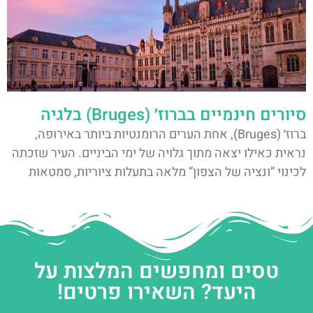
סיורים חינמיים בברוז׳ (Bruges) בלגיה
ברוז׳ (Bruges), אחת הערים הרומנטיות ביותר באירופה,
נראית כאילו יצאה מתוך גלויה של ימי הביניים. העיר שזכתה
לכינוי “ונציה של הצפון” מלאה בתעלות ציוריות, סמטאות
טסים ומחפשים המלצות על
היעד? השאירו פרטים!