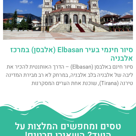
סיור חינמי בעיר Elbasan (אלבסן) במרכז
אלבניה
סיור חינם באלבסן (Elbasan) – הדרך האותנטית להכיר את
ליבה של אלבניה בלב אלבניה, במרחק לא רב מבירת המדינה
טירנה (Tirana), שוכנת אחת הערים המסקרנות
טסים ומחפשים המלצות על
היעד? השאירו פרטים!