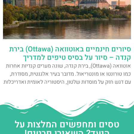
סיורים חינמיים באוטוואה (Ottawa) בירת
קנדה – סיור על בסיס טיפים למדריך
אוטוואה (Ottawa), בירת קנדה, שונה מערים קנדיות אחרות
כמו טורונטו או מונטריאול. מדובר בעיר אלגנטית, מסודרת,
עם דגש חזק על מוסדות שלטון, היסטוריה לאומית ואדריכלות
טסים ומחפשים המלצות על
היעד? השאירו פרטים!